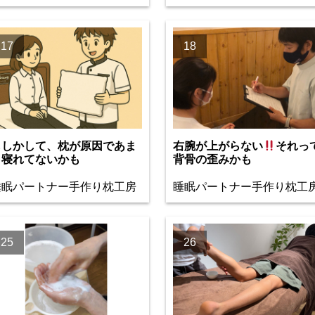
17
18
もしかして、枕が原因であま
右腕が上がらない
それっ
り寝れてないかも
背骨の歪みかも
睡眠パートナー手作り枕工房
睡眠パートナー手作り枕工
25
26