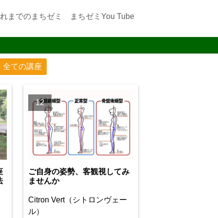
れまでのまちゼミ
まちゼミYou Tube
全ての講座
12
座
ご自身の姿勢、客観視してみ
法
ませんか
Citron Vert（シトロンヴェー
ル）