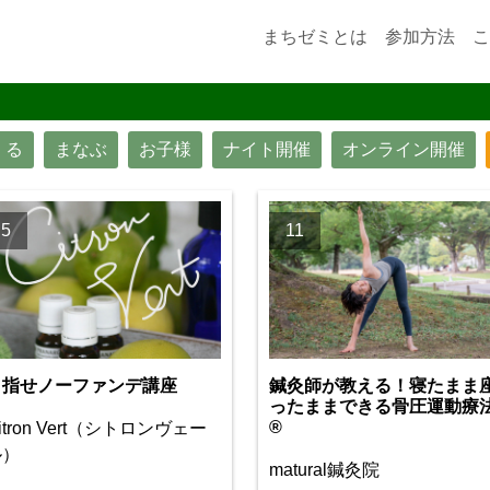
まちゼミとは
参加方法
こ
くる
まなぶ
お子様
ナイト開催
オンライン開催
5
11
目指せノーファンデ講座
鍼灸師が教える！寝たまま
ったままできる骨圧運動療
®
itron Vert（シトロンヴェー
ル）
matural鍼灸院