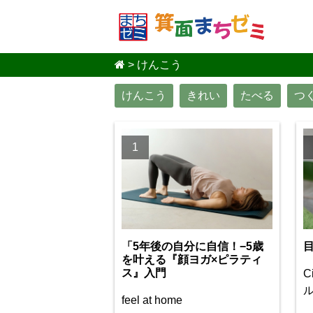
>
けんこう
けんこう
きれい
たべる
つ
1
「5年後の自分に自信！−5歳
を叶える『顔ヨガ×ピラティ
ス』入門
C
feel at home