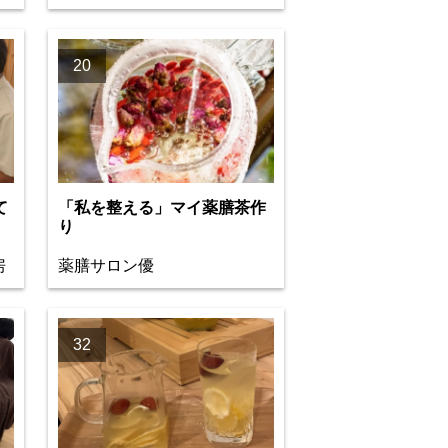
20
て
「私を整える」マイ薬膳茶作
り
房
薬膳サロン優
32