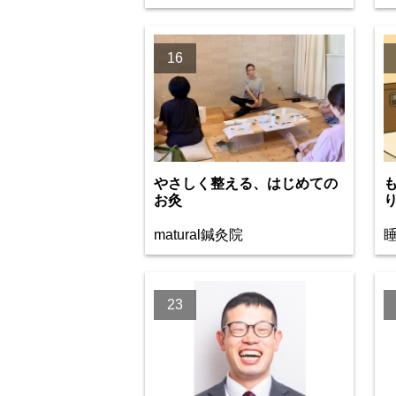
16
やさしく整える、はじめての
お灸
matural鍼灸院
23